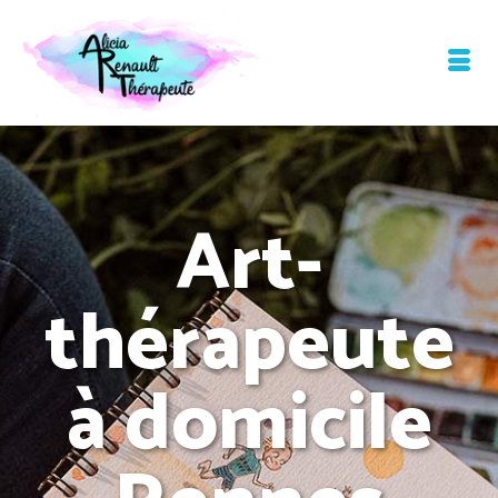
Art-
thérapeute
à domicile